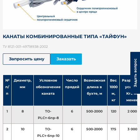
КАНАТЫ КОМБИНИРОВАННЫЕ ТИПА «ТАЙФУН»
ТУ 8121-001-49718938-2002
Запросить цену
Заказать
№
Диаметр,
Условное
Число
Возможная
Вес
Разрывн
п/
мм
обозначение
прядей
длина в
1000
усилие,
п
каната
бухте, м
м,
Кгс не
кг
менее
1
8
ТО-
6
500-2000
120
2 000
PLСт-6пр-8
2
10
ТО-
6
500-2000
175
3 000
PLСт-6пр-10