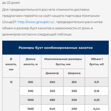
до 22 дней.
Для предварительного расчета стоимости доставки
предлагаем перейти на сайт нашего партнера Компании
GroupST:
http://www.groupst.ru/
, предварительно рассчитав
объем и размер бухт канатов в зависимости от длин и
диаметров согласно следующей таблице.
Размеры бухт комбинированных канатов
Ø
Длина
Максимальные размеры
Объем 1
каната,
каната, м
бухты, мм
бухты, м3
мм
Диаметр
Ширина
12
200
650
250
0,11
500
550
500
0,15
1000
680
500
0,23
1500
940
500
0,44