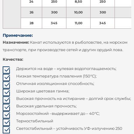
24
250
8,50
250
26
300
10,00
300
28
345
11,00
345
Примечание:
Назначение:
Канат используются в рыболовстве, на морском
транспорте, при производстве сетей и других орудий лова.
Качества:
Держится на воде – нулевая водопоглащаемость;
Низкая температура плавления (150°С);
Отличная изоляционная способность;
Широкая цветовая гамма;
Высокая прочность на истирание – долгий срок службы;
Высокая удельная прочность;
Морозостойкий –выдерживает до – 40°С;
Термостабильный
Светостабильный – устойчивость УФ-излучению 250