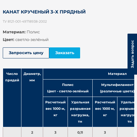
КАНАТ КРУЧЕНЫЙ 3-Х ПРЯДНЫЙ
ТУ 8121-001-49718938-2002
Материал:
Полис
Цвет:
светло-зелёный
Запросить цену
Заказать
Число
Диаметр,
Материал
прядей
мм
Полис
Мультифиламент
Цвет - светло-зелёный
(различные цвета)
Расчетный
Удельная
Расчетный
Удельна
вес 1000 м,
разрывная
вес 1000 м,
разрывн
кг
нагрузка,
кг
нагрузка
тн
тн
2
3
0,11
3