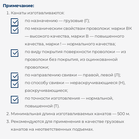
Примечание:
Канаты изготавливаются:
по назначению — грузовые (Г);
по механическим свойствам проволоки: марки ВК
— высокого качества, марки В — повышенного
качества, марки ! — нормального качества;
по виду покрытия поверхности проволоки — из
проволоки без покрытия, из оцинкованной
проволоки;
по направлению свивки — правой, левой (Л);
по способу свивки — нераскручивающиеся (Н),
раскручивающиеся;
по точности изготовления — нормальной,
повышенной (Т).
Минимальная длина изготавливаемых канатов — 500 м.
Рекомендуются для применения в качестве грузовых
канатов на неответственных подъемах.