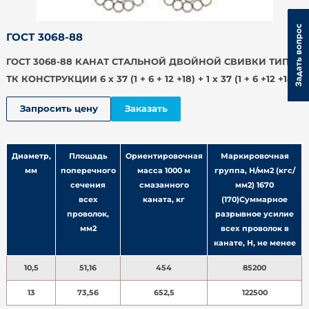
ГОСТ 3068-88
ГОСТ 3068-88 КАНАТ СТАЛЬНОЙ ДВОЙНОЙ СВИВКИ ТИПА
ТК КОНСТРУКЦИИ 6 х 37 (1 + 6 + 12 +18) + 1 х 37 (1 + 6 +12 +18)
Запросить цену
Заказать
Диаметр,
Площадь
Ориентировочная
Маркировочная
мм
поперечного
масса 1000 м
группа, Н/мм2 (кгс/
сечения
смазанного
мм2) 1670
всех
каната, кг
(170)Суммарное
проволок,
разрывное усилие
мм2
всех проволок в
канате, Н, не менее
10,5
51,16
454
85200
13
73,56
652,5
122500